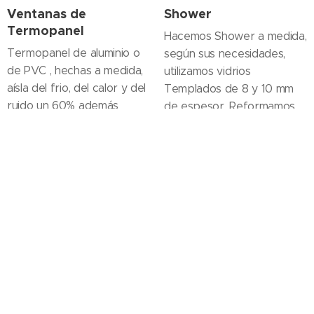
Ventanas de
Shower
Termopanel
Hacemos Shower a medida,
Termopanel de aluminio o
según sus necesidades,
de PVC , hechas a medida,
utilizamos vidrios
aísla del frio, del calor y del
Templados de 8 y 10 mm
ruido un 60% además
de espesor, Reformamos
ahorra en calefacción en
Baños completos con los
invierno.
mejores materiales.
Remodelaciones en
Mallas de Seguridad
general
Disponemos de 0,7 y 0,8